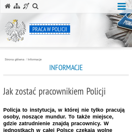
Me
otwórz wyszukiwarkę
PRACA W POLICJI
Strona główna
Informacje
INFORMACJE
Jak zostać pracownikiem Policji
Policja to instytucja, w której nie tylko pracują
osoby, noszące mundur. To także miejsce,
gdzie zatrudnienie znajdą pracownicy. W
jednostkach w całej Polsce czekają wolne