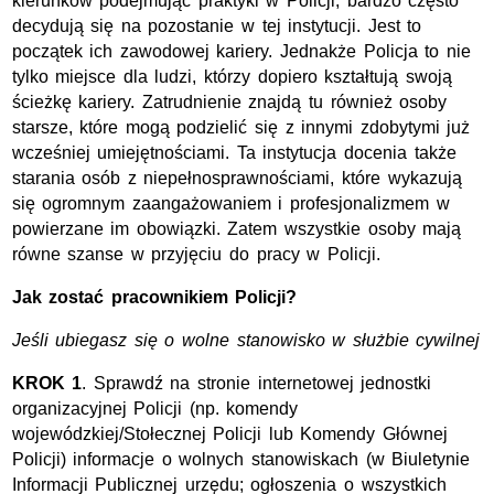
kierunków podejmując praktyki w Policji, bardzo często
decydują się na pozostanie w tej instytucji. Jest to
początek ich zawodowej kariery. Jednakże Policja to nie
tylko miejsce dla ludzi, którzy dopiero kształtują swoją
ścieżkę kariery. Zatrudnienie znajdą tu również osoby
starsze, które mogą podzielić się z innymi zdobytymi już
wcześniej umiejętnościami. Ta instytucja docenia także
starania osób z niepełnosprawnościami, które wykazują
się ogromnym zaangażowaniem i profesjonalizmem w
powierzane im obowiązki. Zatem wszystkie osoby mają
równe szanse w przyjęciu do pracy w Policji.
Jak zostać pracownikiem Policji?
Jeśli ubiegasz się o wolne stanowisko w służbie cywilnej
KROK 1
. Sprawdź na stronie internetowej jednostki
organizacyjnej Policji (
np.
komendy
wojewódzkiej/Stołecznej Policji lub Komendy Głównej
Policji) informacje o wolnych stanowiskach (w Biuletynie
Informacji Publicznej urzędu; ogłoszenia o wszystkich