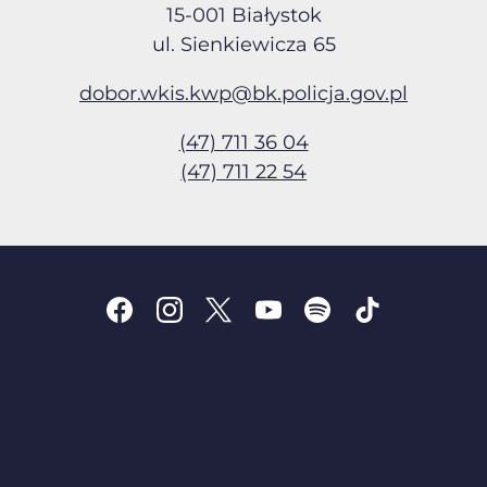
15-001 Białystok
ul. Sienkiewicza 65
dobor.wkis.kwp@bk.policja
.gov.pl
(47) 711 36 04
(47) 711 22 54