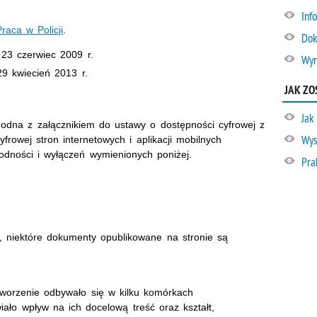
Inf
Praca w Policji
.
Dok
:
23 czerwiec 2009
r.
Wyn
29 kwiecień 2013
r.
JAK ZO
Jak
godna z załącznikiem do ustawy o dostępności cyfrowej z
Wys
frowej stron internetowych i aplikacji mobilnych
dności i wyłączeń wymienionych poniżej.
Pra
, niektóre dokumenty opublikowane na stronie są
tworzenie odbywało się w kilku komórkach
iało wpływ na ich docelową treść oraz kształt,