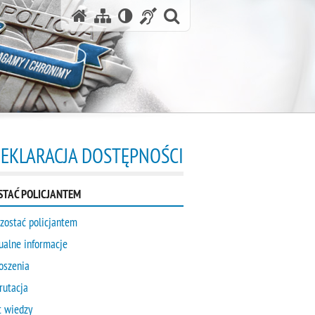
otwórz wyszukiwa
EKLARACJA DOSTĘPNOŚCI
STAĆ POLICJANTEM
 zostać policjantem
ualne informacje
oszenia
rutacja
t wiedzy